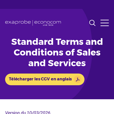
Skip
to
main
content
Standard Terms and
Conditions of Sales
and Services
Télécharger les CGV en anglais
Version du 10/03/2026